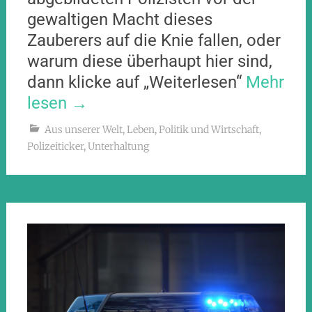
gewaltigen Macht dieses
Zauberers auf die Knie fallen, oder
warum diese überhaupt hier sind,
dann klicke auf „Weiterlesen“
Mehr
lesen
→
Aus unserer Welt
,
Leben
,
Politik und Wirtschaft
,
Polizeiticker
,
Unterhaltung