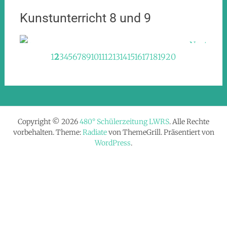
Kunstunterricht 8 und 9
Prev
Next
1
2
3
4
5
6
7
8
9
10
11
12
13
14
15
16
17
18
19
20
Copyright © 2026
480° Schülerzeitung LWRS
. Alle Rechte
vorbehalten. Theme:
Radiate
von ThemeGrill. Präsentiert von
WordPress
.