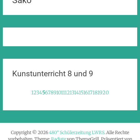
Sako
Kunstunterricht 8 und 9
Prev
Next
1
2
3
4
5
6
7
8
9
10
11
12
13
14
15
16
17
18
19
20
Copyright © 2026
480° Schülerzeitung LWRS
. Alle Rechte
vorbehalten. Theme:
Radiate
von ThemeGrill. Präsentiert von